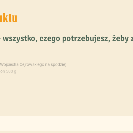
uktu
 wszystko, czego potrzebujesz, żeby 
ą Wojciecha Cejrowskiego na spodzie)
mon 500 g
SANTO
(z pieczątką WC na spodzie)
ńskich rzemieślników. Naczynie wykonane z najlepszej jakości drewna pa
ej jakości – grube i porządne kawałki drewna palo santo. Jakość drewna
olejków, a to przekłada się na zapach i wpływa na smak i aromat yerby.