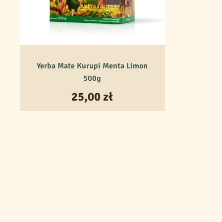
Długość – 19 cm
Wysyłamy różne bombille – na zdję
Zestaw STARTOWY z
mate.
Yerba Mate Kurupi Menta Limon
500g
Zapraszamy do świata miłośników
25,00
zł