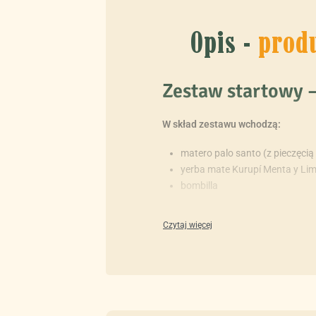
Opis -
prod
Zestaw startowy –
W skład zestawu wchodzą:
matero palo santo (z pieczęci
yerba mate Kurupí Menta y Li
bombilla
MATERO PALO 
Ręcznie toczone matero przez india
Do produkcji są wybierane najlepsz
dobrym drewnie jest dużo żywicy i 