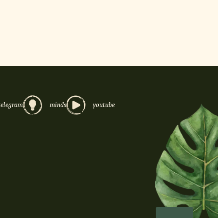
telegram
minds
youtube