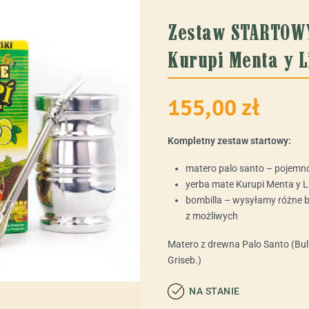
Zestaw STARTOW
Kurupi Menta y 
155,00
zł
Kompletny zestaw startowy:
matero palo santo – pojemno
yerba mate Kurupi Menta y 
bombilla – wysyłamy różne bo
z możliwych
Matero z drewna Palo Santo (Bul
Griseb.)
NA STANIE