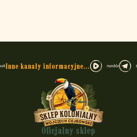
Inne kanały informacyjne...
ook
rumble
Oficjalny sklep