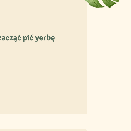
zacząć pić yerbę
lo santo, owinięte metalem.
 ma wielkie znaczenie, ponieważ w