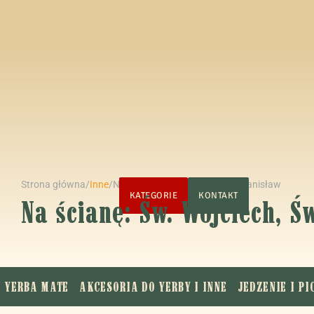
Strona główna
/
Inne
/
Na ścianę: Św. Wojciech, Św. Stanisław
STRONA GŁÓWNA
KATEGORIE
KONTAKT
Na ścianę: Św. Wojciech, Ś
YERBA MATE
AKCESORIA DO YERBY I INNE
JEDZENIE I PI