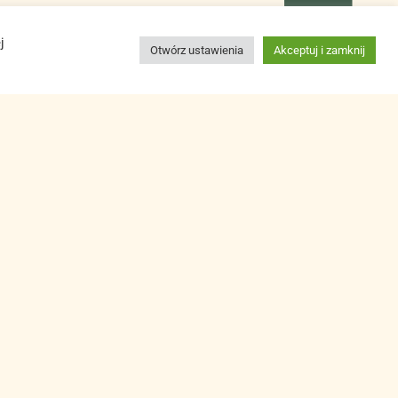
j
Otwórz ustawienia
Akceptuj i zamknij