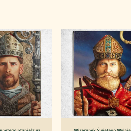
więtego Stanisława
Wizerunek Świętego Wojci