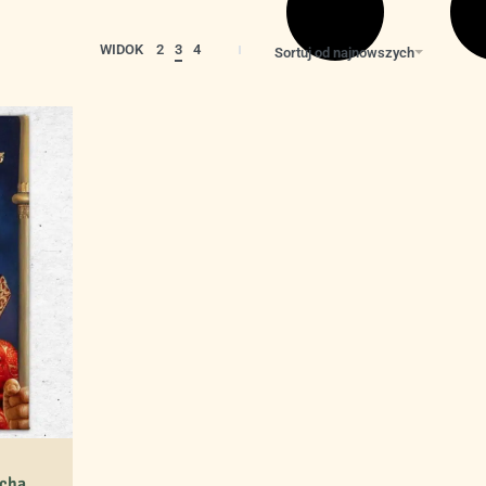
WIDOK
2
3
4
Sortuj od najnowszych
echa