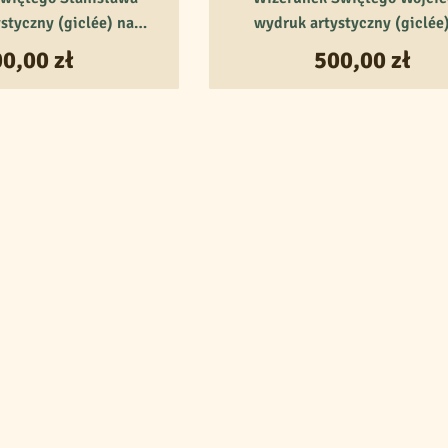
styczny (giclée) na
wydruk artystyczny (giclée
płótnie
płótnie
00,00
zł
500,00
zł