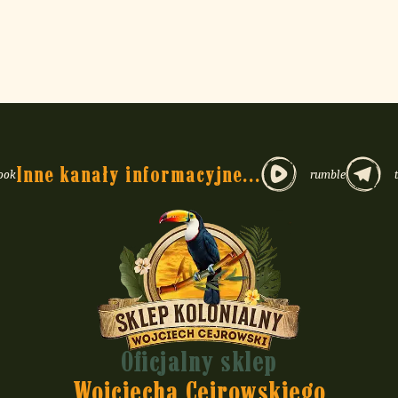
erita
),
lavoring).
niego wyparza się najwięcej smaku oraz kofeiny. Natomiast gałązki też ma
ów handlowych mają pył. Podczas transportu pył osiada na spodzie, dla
e (pył, liście i drobne gałązki) mieszają się wtedy równomiernie, a pył pr
Inne kanały informacyjne...
ook
rumble
warciu paczki przesypujesz yerbę do puszki z dozownikiem i przed ka
puszką, aby wymieszać wszystko jak w szejkerze.
ch frakcji w yerbie jest regulowana normami ogólnokrajowymi i zakład
we wpisie
WC w odpowiedzi na listy i zapytania klientów
.
 glutenu.
Oficjalny sklep
Wojciecha Cejrowskiego