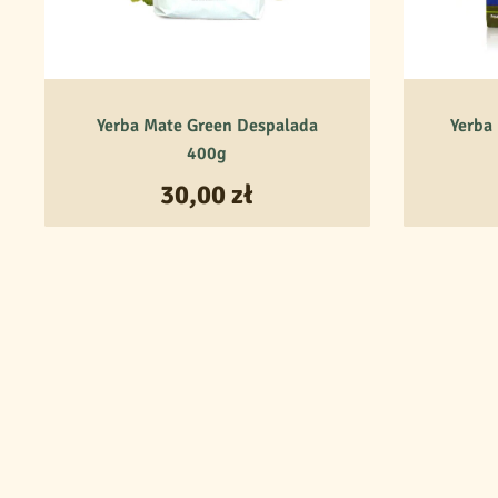
Jak przygotować 
Yerba Mate Green Despalada
Yerba
400g
Mate możesz pić przez cały dzień – 
zawsze i wszędzie. Najpierw wrzuć
30,00
zł
możesz dodać do smaku cukier, miód
przechyl tykwę i stwórz dołek, w k
odfiltrowania liści. Wlej gorącą w
odkrywając różne smaki i aromaty 
Jeśli jeszcze nie masz
bombilli
i
ma
Składniki
Pył
i drobno pocięte zmielone
listk
dużych
gałązek yerba mate
(o