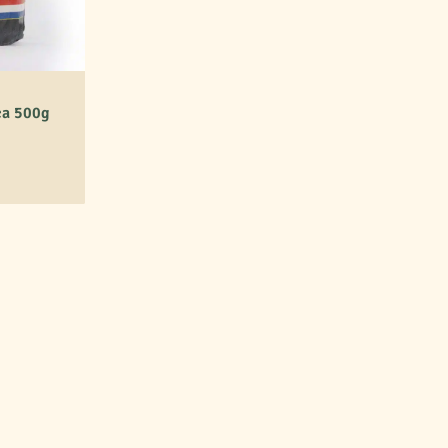
ca 500g
uacji, możesz pić yerba mate
winąć się aromatom. Następnie
więcej mięty i cytryny. Lekko
y zarówno do picia, jak i
 każdym łykiem będziesz zaskoczony,