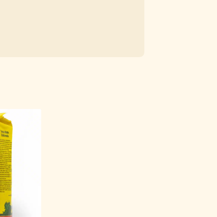
t bardzo bogata w
jącym się w sproszkowanych
wia refleks i koncentrację
dzięki
h
. Yerba mate usprawnia pracę
mięta i cytryna po prostu pysznie