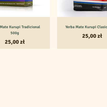
mate? Kurupí MentaLimon
 Mate Kurupi Tradicional
Yerba Mate Kurupi Clasi
500g
25,00
zł
w domu, w pracy, na ulicy, z rodziną lub przyjaciółmi. Niezależnie od syt
 obfitą porcję mate do tykwy – to tradycyjne naczynie – aby pomóc roz
25,00
zł
, przyprawy (cynamon, kardamon, imbir, anyż), a jeśli chcesz, wrzuć też 
tórym będziesz mógł umieścić bombillę – małą metalową słomkę, która służ
odę do małej studni i pozwól, aby mieszanka yerba mate się zaparzyła. Z
– ziemisty, cytrusowy, miętowy, drzewny, dymny.
tero
do picia yerby
,
u nas znajdziesz wszystkie
niezbędne akcesoria
!
i yerba mate
z niewielkim dodatkiem:
strokrzew paragwajski –
Ilex paraguariensis
),