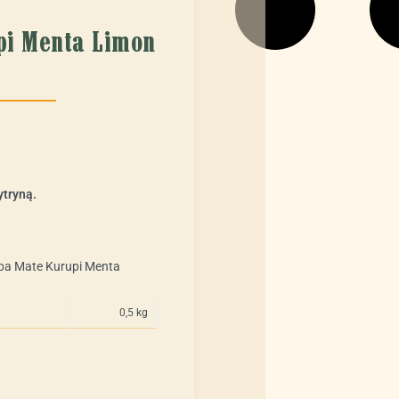
pi Menta Limon
ientów
ytryną.
rba Mate Kurupi Menta
0,5 kg