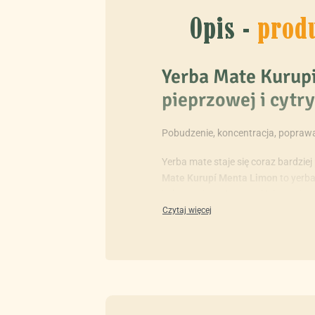
Opis -
prod
Yerba Mate Kurupi
pieprzowej i cytr
Pobudzenie, koncentracja, popraw
Yerba mate staje się coraz bardzie
Mate Kurupí Menta Limon
to yerba
która zachwyci wszystkich smakos
Masz ochotę na tradycyjną yerbę, a
cytryny
oraz odpowiednim akcesorio
wakacjach.
W smaku przyjemna – nie wali k