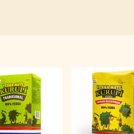
wdzięcza swój sukces również licznym właściwościom leczniczym. Jes
wzmocnić naturalną odporność
. To możliwe dzięki polifenolom znajdu
13 witamin i ważne minerały
, takie jak magnez i potas. Mówi się, że
popra
nerwowy. Jest to
świetny sposób na zastąpienie napojów energetycznyc
oziomu cholesterolu i ciśnienia krwi, a co więcej, z dodatkami takimi jak 