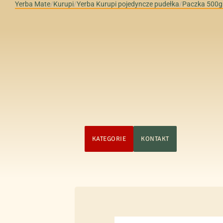
Yerba Mate
/
Kurupi
/
Yerba Kurupi pojedyncze pudełka
/
Paczka 500g
STRONA GŁÓWNA
KATEGORIE
KONTAKT