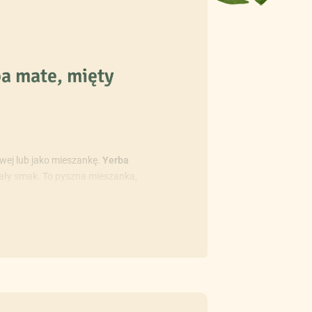
a mate, mięty
owej lub jako mieszankę.
Yerba
wały smak. To pyszna mieszanka,
rba mate, mięty pieprzowej i
 Paragwaju — poczujesz się jak na