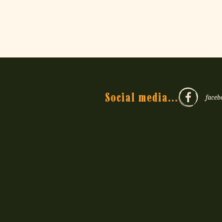
mięty pieprzowej
(
Mentha x pip
aromatu cytrynowego
(lemon f
Pył w yerbie jest istotny, bo to z 
zatykaniu się bombilli.
Wszystkie zioła paczkowane do cel
nią potrząsnąć. Poszczególne frakcj
Social media...
faceb
WC poleca puszki do yerby – po ot
naczynia, potrząsasz energicznie 
Zawartość procentowa poszczególny
konkretnych przedziałach.
Jeszcze więcej o pyle przeczytasz 
Wszystkie
yerby Kurup
í
są wolne od