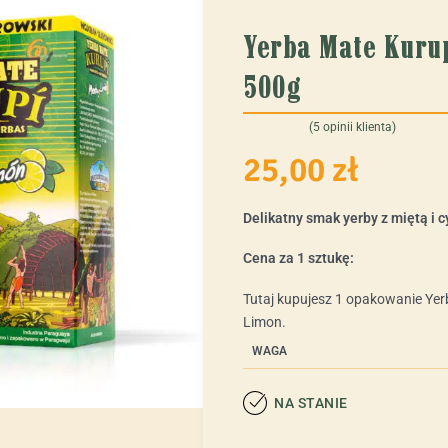
Yerba Mate Kuru
500g
(
5
opinii klienta)
Oceniony
5
5.00
na 5 na podstawie
ocen kl
25,00
zł
Delikatny smak yerby z miętą i c
Cena za 1 sztukę:
Tutaj kupujesz 1 opakowanie Ye
Limon.
WAGA
NA STANIE