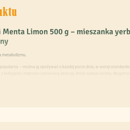
uktu
 Menta Limon 500 g – mieszanka yerb
yny
a metabolizmu.
j popularna – można ją spożywać o każdej porze dnia, w wersji standard
 z łodygami i miętowo-cytrynową esencją, która nadaje świeży, długotr
zy!
le z drobnymi dodatkami, takimi jak mięta i cytryna? Dzięki mieszance
ye
m do mate możesz doświadczyć kultury picia takiej, jaką celebruje się w
apciem. Dobra również na zimno (w postaci terere).