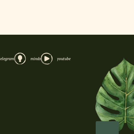
ją swoją ważną rolę – zapobiegają
tego przed otwarciem paczki trzeba
zesuwa się z dołu do góry.
telegram
minds
youtube
żdym nasypaniem nowej porcji do
owymi; muszą mieścić się w