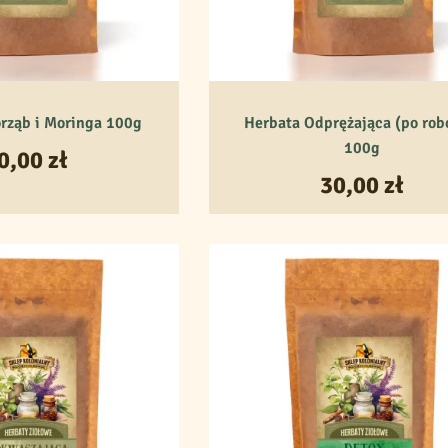
rząb i Moringa 100g
Herbata Odprężająca (po rob
100g
0,00
zł
30,00
zł