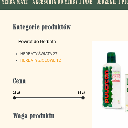
YERBA MATE
AKCESORIA DO YERBY I INNE
JEDZENIE I PI
Kategorie produktów
Powrót do Herbata
HERBATY ŚWIATA
27
HERBATY ZIOŁOWE
12
Cena
25 zł
85 zł
Waga produktu