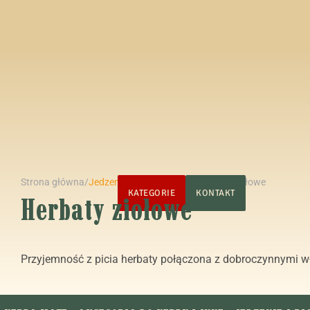
Strona główna
/
Jedzenie i picie
/
Herbata
/
Herbaty ziołowe
STRONA GŁÓWNA
KATEGORIE
KONTAKT
Herbaty ziołowe
Przyjemność z picia herbaty połączona z dobroczynnymi wł