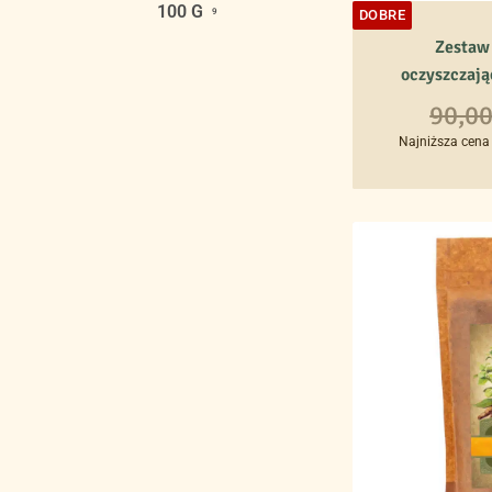
100 G
9
DOBRE
Zestaw
oczyszczają
Plan 30 día
90,0
Najniższa cena 