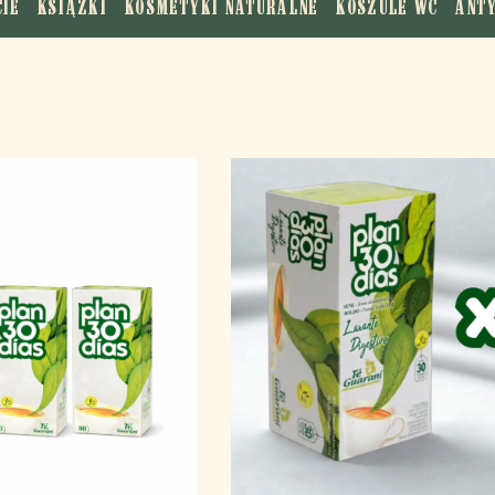
CIE
KSIĄŻKI
KOSMETYKI NATURALNE
KOSZULE WC
ANT