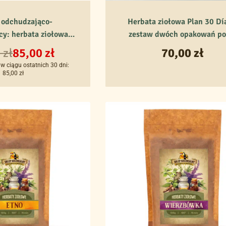
 odchudzająco-
Herbata ziołowa Plan 30 Dí
cy: herbata ziołowa
zestaw dwóch opakowań po
s i słodzik Dulcitan
saszetek
0
zł
85,00
zł
70,00
zł
w ciągu ostatnich 30 dni:
85,00
zł