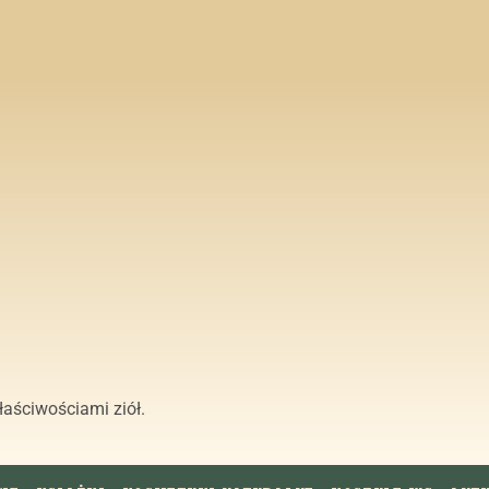
K
aściwościami ziół.