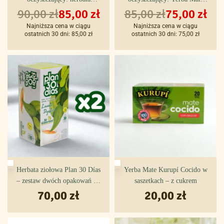
ziołowa Plan 30 días i słodzik
90,00
zł
85,00
zł
85,00
Kurupí Fitness i herbata
zł
75,00
zł
Dulcitan
ziołowa Plan 30 Días
Najniższa cena w ciągu
Najniższa cena w ciągu
ostatnich 30 dni:
85,00
zł
ostatnich 30 dni:
75,00
zł
Herbata ziołowa Plan 30 Días
Yerba Mate Kurupí Cocido w
– zestaw dwóch opakowań po
saszetkach – z cukrem
70,00
30 saszetek
zł
20,00
zł