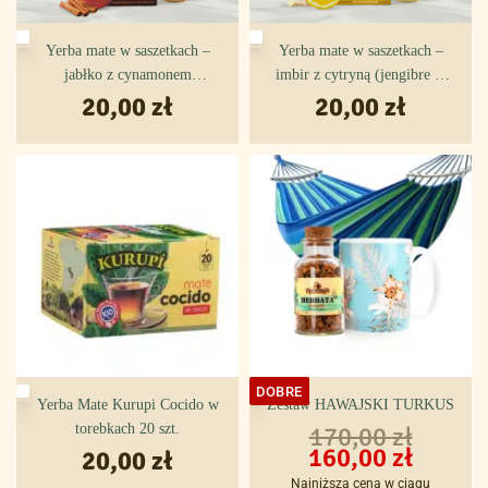
Yerba mate w saszetkach –
Yerba mate w saszetkach –
jabłko z cynamonem
imbir z cytryną (jengibre &
(manzana & canela)
20,00
zł
20,00
limón)
zł
DOBRE
Yerba Mate Kurupi Cocido w
Zestaw HAWAJSKI TURKUS
torebkach 20 szt.
170,00
zł
160,00
zł
20,00
zł
Najniższa cena w ciągu