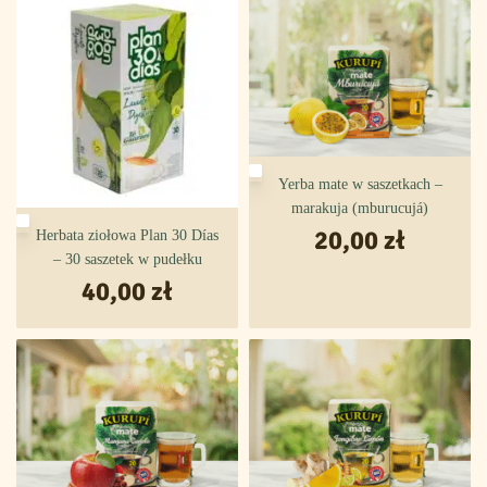
Yerba mate w saszetkach –
marakuja (mburucujá)
20,00
zł
Herbata ziołowa Plan 30 Días
– 30 saszetek w pudełku
40,00
zł