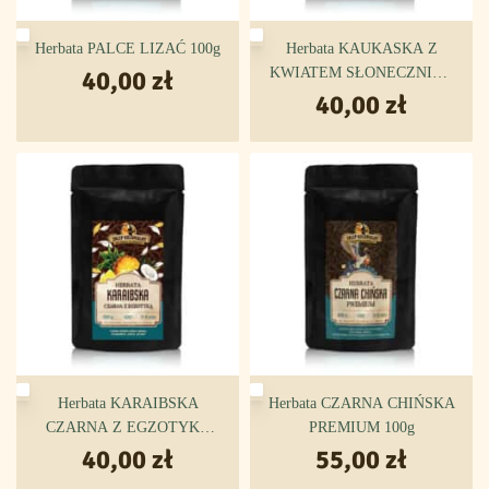
Herbata PALCE LIZAĆ 100g
Herbata KAUKASKA Z
40,00
zł
KWIATEM SŁONECZNIKA
40,00
100g
zł
Herbata KARAIBSKA
Herbata CZARNA CHIŃSKA
CZARNA Z EGZOTYKĄ
PREMIUM 100g
40,00
100g
zł
55,00
zł