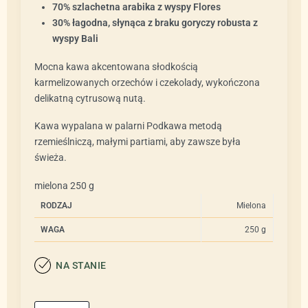
70% szlachetna arabika z wyspy Flores
30% łagodna, słynąca z braku goryczy robusta z
wyspy Bali
Mocna kawa akcentowana słodkością
karmelizowanych orzechów i czekolady, wykończona
delikatną cytrusową nutą.
Kawa wypalana w palarni Podkawa metodą
rzemieślniczą, małymi partiami, aby zawsze była
świeża.
mielona 250 g
RODZAJ
Mielona
WAGA
250 g
NA STANIE