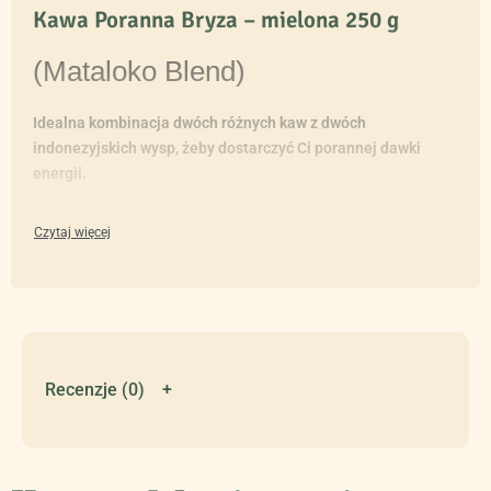
Kawa Poranna Bryza – mielona 250 g
(Mataloko Blend)
Idealna kombinacja dwóch różnych kaw z dwóch
indonezyjskich wysp, żeby dostarczyć Ci porannej dawki
energii.
70% arabika, 30% robusta – mielona
Mieszanka, która zachwyci Cię zrównoważoną proporcją
między szlachetną Arabiką z wyspy Flores oraz słynącą z
braku goryczy balijską Robustą.
To mocna kawa akcentowana słodkością karmelizowanych
orzechów i czekolady, wykończona delikatną cytrusowa nutą.
Recenzje (0)
Dobra do:
ekspresów automatycznych,