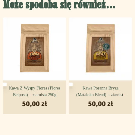
Może spodoba się również…
frenchpressów,
kawiarek,
tradycyjnych zalewajek.
Wypalona w profilu full city, by zapewnić bardziej złożony
profil smakowy – o lekkiej kwasowości, o średnim ciele,
krągłości w ustach i słodkim aromacie.
Opis kawy:
70 % arabika Flores Beiposo
Kawa Z Wyspy Flores (Flores
Kawa Poranna Bryza
Pochodzenie:
Indonezja, NTT, Flores, Beiposo
Beiposo) – ziarnista 250g
(Mataloko Blend) – ziarnista
50,00
zł
50,00
250g
zł
Odmiana:
S-795
Obróbka:
fully washed
Palenie:
omni roast