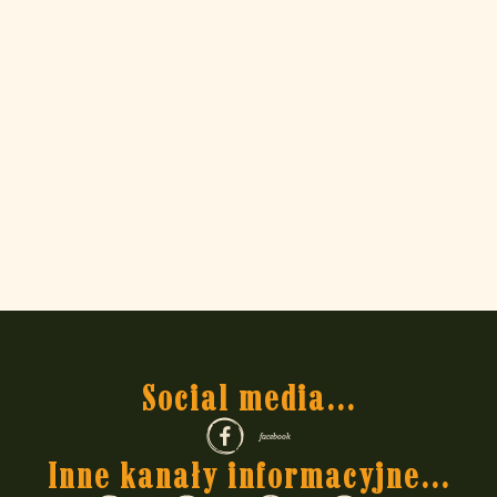
Opakowanie – specjalna torebka strunowa z wentylem –
zapobiega wietrzeniu produktu.
Kawa będzie najlepiej smakowała zmielona tuż przed
parzeniem, dlatego mamy tą kawę również w ziarnach
Kawa
Poranna Bryza – ziarnista 250 g
lub
Kawa Poranna Bryza –
ziarnista 500 g
.
Świeżo palona kawa w małej
rodzinnej palarni Podkawa!
Zapraszam do Dziennika Kolonialnego do wpisu pod tytułem
Rarytas wśród kaw – kawa z Indonezji,
by zapoznać się z
Social media...
historią tej niezwykłej palarni!
facebook
Inne kanały informacyjne...