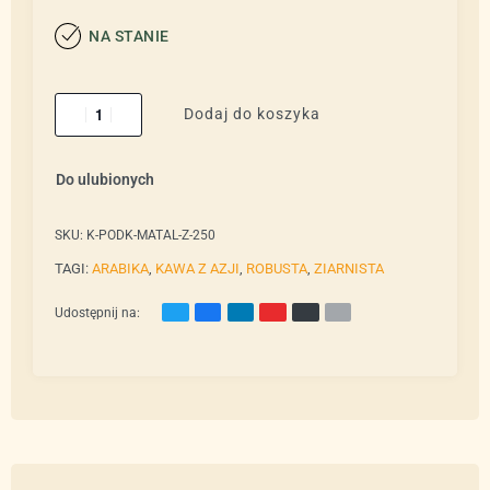
NA STANIE
Dodaj do koszyka
Do ulubionych
SKU:
K-PODK-MATAL-Z-250
TAGI:
ARABIKA
,
KAWA Z AZJI
,
ROBUSTA
,
ZIARNISTA
Udostępnij na: