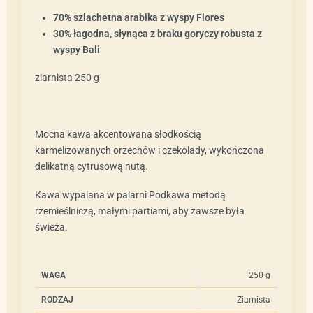
70% szlachetna arabika z wyspy Flores
30% łagodna, słynąca z braku goryczy robusta z
wyspy Bali
ziarnista 250 g
Mocna kawa akcentowana słodkością
karmelizowanych orzechów i czekolady, wykończona
delikatną cytrusową nutą.
Kawa wypalana w palarni Podkawa metodą
rzemieślniczą, małymi partiami, aby zawsze była
świeża.
WAGA
250 g
RODZAJ
Ziarnista