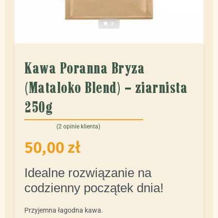
Kawa Poranna Bryza
(Mataloko Blend) – ziarnista
250g
(
2
opinie klienta)
Oceniony
2
5.00
na 5 na podstawie
ocen klientów
50,00
zł
Idealne rozwiązanie na
codzienny początek dnia!
Przyjemna łagodna kawa.