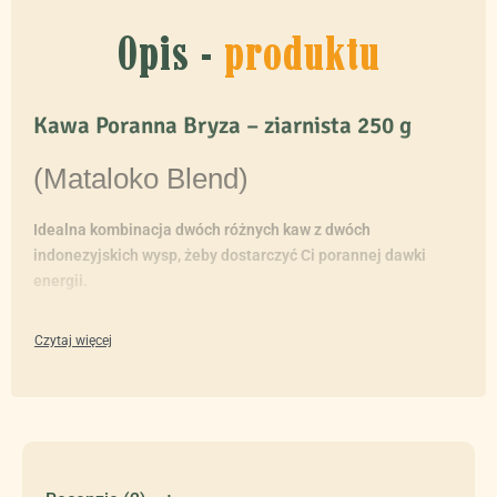
Opis -
produktu
Kawa Poranna Bryza – ziarnista 250 g
(Mataloko Blend)
Idealna kombinacja dwóch różnych kaw z dwóch
indonezyjskich wysp, żeby dostarczyć Ci porannej dawki
energii.
70% arabika, 30% robusta
– ziarnista
Mieszanka, która zachwyci Cię zrównoważoną proporcją
między szlachetną arabiką z wyspy Flores oraz słynącą z
braku goryczy balijską robustą.
To mocna kawa akcentowana słodkością karmelizowanych
orzechów i czekolady, wykończona delikatną cytrusowa nutą.