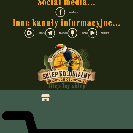
Social media...
facebook
Inne kanały informacyjne...
rumble
telegram
minds
youtube
Oficjalny sklep
Wojciecha Cejrowskiego
Felietony i nie tylko