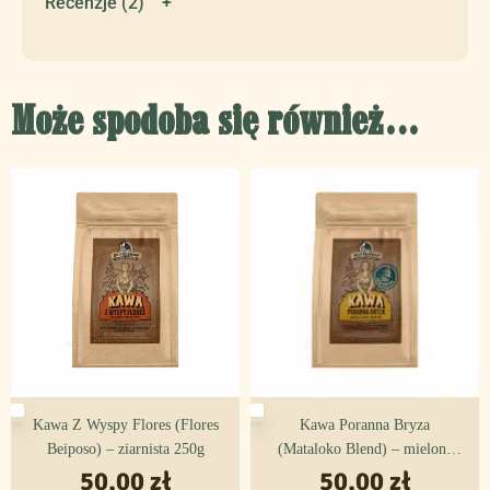
Recenzje (2)
Dobra do:
ekspresów automatycznych,
Może spodoba się również…
frenchpressów,
kawiarek,
tradycyjnych zalewajek.
Wypalona w profilu full city, by zapewnić bardziej złożony
profil smakowy – o lekkiej kwasowości, o średnim ciele,
krągłości w ustach i słodkim aromacie.
Opis kawy:
70 % arabika Flores Beiposo
Kawa Z Wyspy Flores (Flores
Kawa Poranna Bryza
Pochodzenie:
Indonezja, NTT, Flores, Beiposo
Beiposo) – ziarnista 250g
(Mataloko Blend) – mielona
50,00
zł
50,00
250g
zł
Odmiana:
S-795