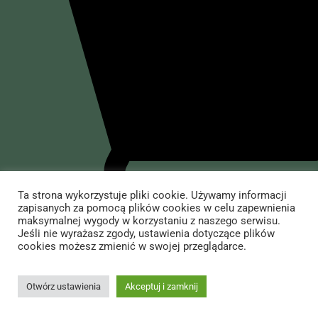
Dziennik pokładowy
O mnie
Dziennik polityczny
Dziennik rozrywkowy
O Wojciechu Cejrowskim
Sklep
Przedsięwzięcia
Występy
Yerba Mate
Informacje
Książki Wojciecha Cejrowskiego
Akcesoria do yerby i inne
Dla mediów
Jedzenie i picie
Kontakt ze sklepem
Kontakt
Koszule i koszulki
Dostawa i płatność
Ta strona wykorzystuje pliki cookie. Używamy informacji
zapisanych za pomocą plików cookies w celu zapewnienia
Antysystem
Regulamin Sklepu Internetowego
All Right Reserved Wojciech Cejrowski | Copyright © 2024. Created by –
maksymalnej wygody w korzystaniu z naszego serwisu.
Jeśli nie wyrażasz zgody, ustawienia dotyczące plików
Creative Rabels
&
TOM ADS
Książki, przewodniki
Procedura zwrotu towaru
cookies możesz zmienić w swojej przeglądarce.
Dodaj do koszyka
Niebanalne prezenty
Otwórz ustawienia
Akceptuj i zamknij
Kosmetyki naturalne
Inne