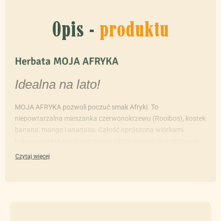
Opis -
produktu
Herbata MOJA AFRYKA
Idealna na lato!
MOJA AFRYKA pozwoli poczuć smak Afryki. To
niepowtarzalna mieszanka czerwonokrzewu (Rooibos), kostek
banana, mango i ananasa. Całość oprószona wiórkami
kokosowymi i kawałkami pomarańczy wspaniale komponuje
się ze smakiem owoców tropikalnych.
Składniki Herbaty Moja Afryka:
rooibos,
banan,
mango,