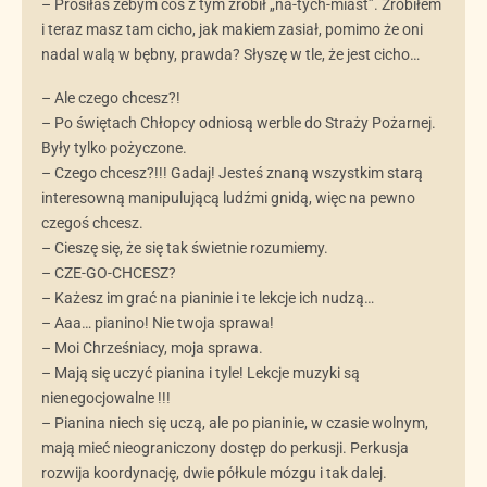
– Prosiłaś żebym coś z tym zrobił „na-tych-miast”. Zrobiłem
i teraz masz tam cicho, jak makiem zasiał, pomimo że oni
nadal walą w bębny, prawda? Słyszę w tle, że jest cicho…
– Ale czego chcesz?!
– Po świętach Chłopcy odniosą werble do Straży Pożarnej.
Były tylko pożyczone.
– Czego chcesz?!!! Gadaj! Jesteś znaną wszystkim starą
interesowną manipulującą ludźmi gnidą, więc na pewno
czegoś chcesz.
– Cieszę się, że się tak świetnie rozumiemy.
– CZE-GO-CHCESZ?
– Każesz im grać na pianinie i te lekcje ich nudzą…
– Aaa… pianino! Nie twoja sprawa!
– Moi Chrześniacy, moja sprawa.
– Mają się uczyć pianina i tyle! Lekcje muzyki są
nienegocjowalne !!!
– Pianina niech się uczą, ale po pianinie, w czasie wolnym,
mają mieć nieograniczony dostęp do perkusji. Perkusja
rozwija koordynację, dwie półkule mózgu i tak dalej.