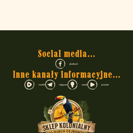
Social media...
facebook
Inne kanały informacyjne...
rumble
telegram
minds
youtube