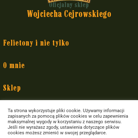
Oficjalny sklep
Wojciecha Cejrowskiego
Felietony i nie tylko
Dziennik pokładowy
O mnie
Dziennik polityczny
Dziennik rozrywkowy
O Wojciechu Cejrowskim
Sklep
Przedsięwzięcia
Występy
Yerba Mate
Informacje
Ta strona wykorzystuje pliki cookie. Używamy informacji
Książki Wojciecha Cejrowskiego
Akcesoria do yerby i inne
zapisanych za pomocą plików cookies w celu zapewnienia
maksymalnej wygody w korzystaniu z naszego serwisu.
Dla mediów
Jedzenie i picie
Kontakt ze sklepem
Jeśli nie wyrażasz zgody, ustawienia dotyczące plików
cookies możesz zmienić w swojej przeglądarce.
Kontakt
Koszule i koszulki
Dostawa i płatność