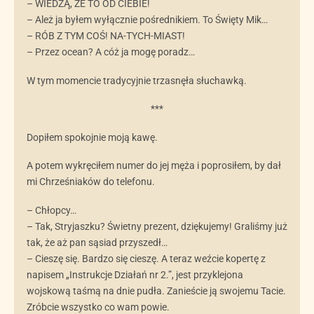
– WIEDZĄ, ŻE TO OD CIEBIE!
– Ależ ja byłem wyłącznie pośrednikiem. To Święty Mik…
– RÓB Z TYM COŚ! NA-TYCH-MIAST!
– Przez ocean? A cóż ja mogę poradz…
W tym momencie tradycyjnie trzasnęła słuchawką.
***
Dopiłem spokojnie moją kawę.
A potem wykręciłem numer do jej męża i poprosiłem, by dał
mi Chrześniaków do telefonu.
– Chłopcy…
– Tak, Stryjaszku? Świetny prezent, dziękujemy! Graliśmy już
tak, że aż pan sąsiad przyszedł…
– Cieszę się. Bardzo się cieszę. A teraz weźcie kopertę z
napisem „Instrukcje Działań nr 2.”, jest przyklejona
wojskową taśmą na dnie pudła. Zanieście ją swojemu Tacie.
Zróbcie wszystko co wam powie.