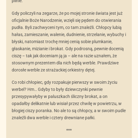
pilnie.
Gdy policzyli na zegarze, że po mojej stronie świata jest już
oficjalnie Boże Narodzenie, wzięli się pędem do otwierania
pudła. Byli zachwyceni tym, co tam znaleźli. Chłopcy lubią
hałas, zamieszanie, walenie, dudnienie, strzelanie, wybuchy i
błyski, natomiast trochę mniej cenią sobie plumkanie,
głaskanie, mizianie i brokat. Gdy podrosną, pewnie docenią
ciszę – tak jak doceniam ją ja – ale na razie uznałem, że
stosownym prezentem dla nich będą werble. Prawdziwe
dorosłe werble ze strażackiej orkiestry dętej.
Co robi chłopiec, gdy rozpakuje pierwszy w swoim życiu
werbel? Hm… Gdyby to były dziewczynki pewnie
przesypywałyby w paluszkach śliczny brokat, a on
opadałby delikatnie lub wisiał przez chwilę w powietrzu, w
błogiej ciszy poranka. No ale to są chłopcy, a w swoim pudle
znaleźli dwa werble i cztery drewniane pałki.
***