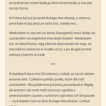
wrzaski przez ocean będą ją słono kosztowały, a ona jest
raczej chytra.
W Polsce był już poranek Bożego Narodzenia, u mnie na
prerii była wciąż jeszcze cicha noc, święta noc…
Wiedziałem co się tam (w domu Szwagierki) teraz dzieje, bo
zostawiłem szczegółowe Instrukcje Działań. Wiedziałem
też, że nieuchronny ciąg zdarzeń doprowadzi do tego, że
mój telefon zadzwoni w środku nocy, a po drugiej stronie
usłyszę znajomy wrzask.
***
W dalekiej Polsce moi Chrześniacy czekali, aż za ich oknem
wstanie świt. Czekali w pobliżu pudła, które dla nich
zostawiłem. Wszystkie inne prezenty pootwierali w Wigilię,
ale prezent ode mnie mieli otworzyć zgodnie z
amerykańskim czasem, na którym żyje teraz ich Stryjaszek
– czyli dopiero rano w dniu Bożego Narodzenia. Czekali