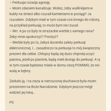
– Perkusja rozwija agresję.
– Moim zdaniem kanalizuje. Wolisz, żeby walili kijami w
kubły na śmieci albo rzucali kamieniami w pociągi? Ja
rzucałem. Gdybym miał w tym czasie coś innego do roboty,
na przykład perkusję, to może bym nie rzucał.
– Wrr. A po co były te strażackie werble z samego rana?
Żeby mnie upokorzyć? Poniżyć?
– Werble były po to, żebyś doceniła zalety perkusji
elektronicznej. I… zasadniczo ta perkusja to mój świąteczny
prezent dla ciebie. Chłopcy będą się dużo chętniej uczyć
pianina, jeżeli po pianinie, będą mieli dostęp do perkusji. A ty
w tym czasie będziesz miała w domu ciszę POMIMO, że oni
walą w bębny.
Zatkało ją. I ta cisza w nierzuconej słuchawce była moim
prezentem na Boże Narodzenie. Gdybym jeszcze mógł
widzieć jej minę…
PS