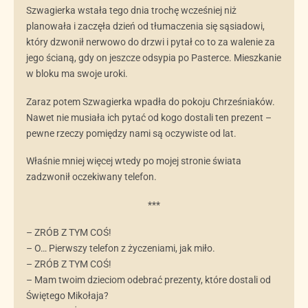
Szwagierka wstała tego dnia trochę wcześniej niż
planowała i zaczęła dzień od tłumaczenia się sąsiadowi,
który dzwonił nerwowo do drzwi i pytał co to za walenie za
jego ścianą, gdy on jeszcze odsypia po Pasterce. Mieszkanie
w bloku ma swoje uroki.
Zaraz potem Szwagierka wpadła do pokoju Chrześniaków.
Nawet nie musiała ich pytać od kogo dostali ten prezent –
pewne rzeczy pomiędzy nami są oczywiste od lat.
Właśnie mniej więcej wtedy po mojej stronie świata
zadzwonił oczekiwany telefon.
***
– ZRÓB Z TYM COŚ!
– O… Pierwszy telefon z życzeniami, jak miło.
– ZRÓB Z TYM COŚ!
– Mam twoim dzieciom odebrać prezenty, które dostali od
Świętego Mikołaja?