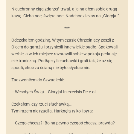
Nieuchronny ciąg zdarzeń trwał, a ja nalałem sobie drugą
kawę. Cicha noc, święta noc. Nadchodzi czas na „Gloryja!”.
***
Odczekałem godzinę. W tym czasie Chrześniacy zeszli z
Ojcem do garażu i przynieśli inne wielkie pudło. Spakowali
werble, a w ich miejsce rozstawili sobie w pokoju perkusję
elektroniczną. Podłączyli słuchawki i grali tak, że aż się
spocili, choć za ścianą nie było słychać nic.
Zadzwoniłem do Szwagierki:
– Wesołych Świąt… Gloryja! In excelsis De-e-o!
Czekałem, czy rzuci słuchawką…
Tym razem nie rzuciła. Harknęła tylko i pyta:
– Czego chcesz?! Bo na pewno czegoś chcesz, prawda?