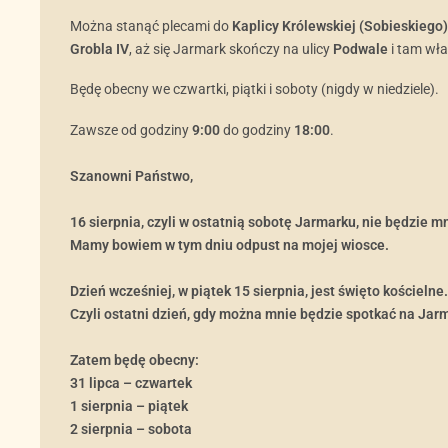
Można stanąć plecami do
Kaplicy Królewskiej (Sobieskiego)
Grobla IV
, aż się Jarmark skończy na ulicy
Podwale
i tam wła
Będę obecny we czwartki, piątki i soboty (nigdy w niedziele).
Zawsze od godziny
9:00
do godziny
18:00
.
Szanowni Państwo,
16 sierpnia, czyli w ostatnią sobotę Jarmarku, nie będzie mn
Mamy bowiem w tym dniu odpust na mojej wiosce.
Dzień wcześniej, w piątek 15 sierpnia, jest święto kościelne.
Czyli ostatni dzień, gdy można mnie będzie spotkać na Jar
Zatem będę obecny:
31 lipca – czwartek
1 sierpnia – piątek
2 sierpnia – sobota