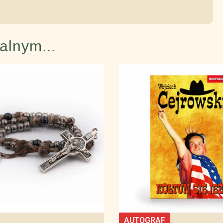
lnym...​
AUTOGRAF