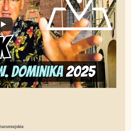
taromiejskie
.