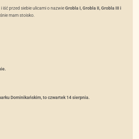
i iść przed siebie ulicami o nazwie
Grobla I, Grobla II, Grobla III i
śnie mam stoisko.
ie.
marku Dominikańskim, to czwartek 14 sierpnia.