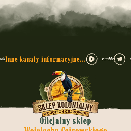
Inne kanały informacyjne...
ook
rumble
Oficjalny sklep
Wojciecha Cejrowskiego