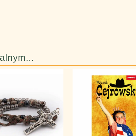
lnym...​