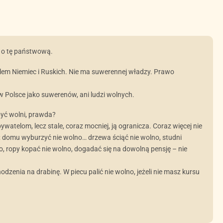
 i o tę państwową.
lem Niemiec i Ruskich. Nie ma suwerennej władzy. Prawo
 w Polsce jako suwerenów, ani ludzi wolnych.
być wolni, prawda?
watelom, lecz stale, coraz mocniej, ją ogranicza. Coraz więcej nie
 domu wyburzyć nie wolno… drzewa ściąć nie wolno, studni
, ropy kopać nie wolno, dogadać się na dowolną pensję – nie
dzenia na drabinę. W piecu palić nie wolno, jeżeli nie masz kursu