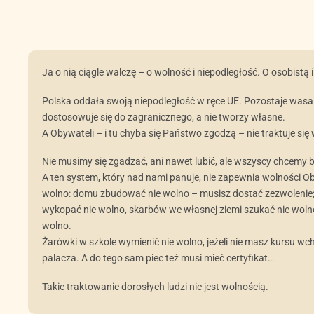
Ja o nią ciągle walczę – o wolność i niepodległość. O osobistą
Polska oddała swoją niepodległość w ręce UE. Pozostaje wasa
dostosowuje się do zagranicznego, a nie tworzy własne.
A Obywateli – i tu chyba się Państwo zgodzą – nie traktuje się
Nie musimy się zgadzać, ani nawet lubić, ale wszyscy chcemy 
A ten system, który nad nami panuje, nie zapewnia wolności Oby
wolno: domu zbudować nie wolno – musisz dostać zezwolenie;
wykopać nie wolno, skarbów we własnej ziemi szukać nie wolno
wolno.
Żarówki w szkole wymienić nie wolno, jeżeli nie masz kursu wcho
palacza. A do tego sam piec też musi mieć certyfikat…
Takie traktowanie dorosłych ludzi nie jest wolnością.