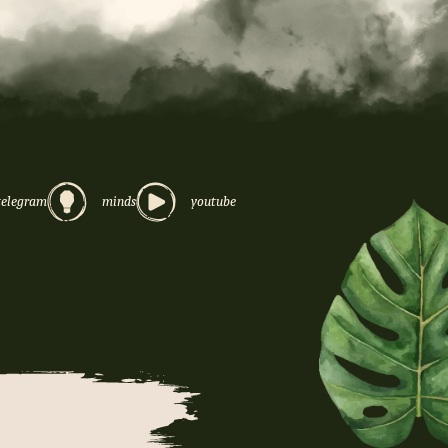
telegram
minds
youtube