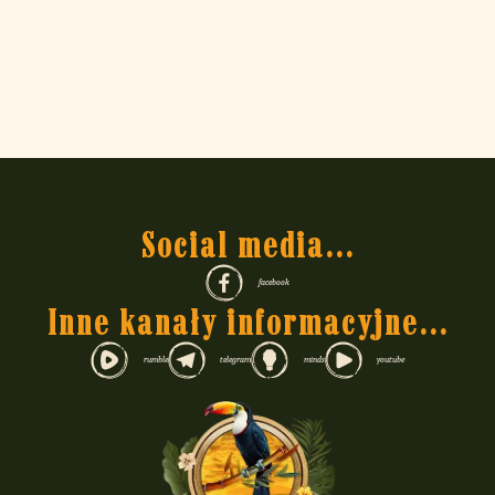
Social media...
facebook
Inne kanały informacyjne...
rumble
telegram
minds
youtube