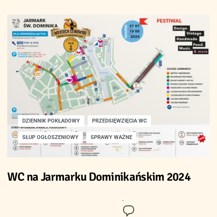
DZIENNIK POKŁADOWY
PRZEDSIĘWZIĘCIA WC
SŁUP OGŁOSZENIOWY
SPRAWY WAŻNE
WC na Jarmarku Dominikańskim 2024