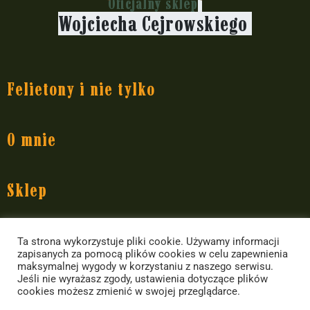
Oficjalny sklep
Wojciecha Cejrowskiego
Felietony i nie tylko
Dziennik pokładowy
O mnie
Dziennik polityczny
Dziennik rozrywkowy
O Wojciechu Cejrowskim
Sklep
Przedsięwzięcia
Występy
Yerba Mate
Informacje
Ta strona wykorzystuje pliki cookie. Używamy informacji
Książki Wojciecha Cejrowskiego
Akcesoria do yerby i inne
zapisanych za pomocą plików cookies w celu zapewnienia
maksymalnej wygody w korzystaniu z naszego serwisu.
Dla mediów
Jedzenie i picie
Kontakt ze sklepem
Jeśli nie wyrażasz zgody, ustawienia dotyczące plików
cookies możesz zmienić w swojej przeglądarce.
Kontakt
Koszule i koszulki
Dostawa i płatność