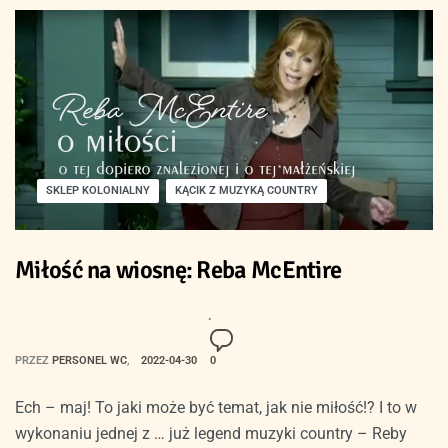
SKLEP KOLONIALNY
KĄCIK Z MUZYKĄ COUNTRY
Miłość na wiosnę: Reba McEntire
PRZEZ
PERSONEL WC
2022-04-30
0
Ech – maj! To jaki może być temat, jak nie miłość!? I to w
wykonaniu jednej z … już legend muzyki country – Reby