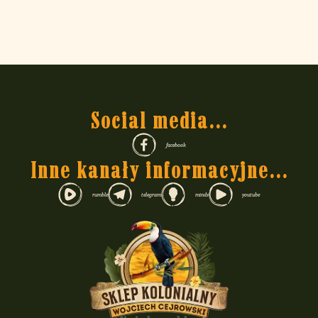
Social media...
facebook
Inne kanały informacyjne...
rumble
telegram
minds
youtube