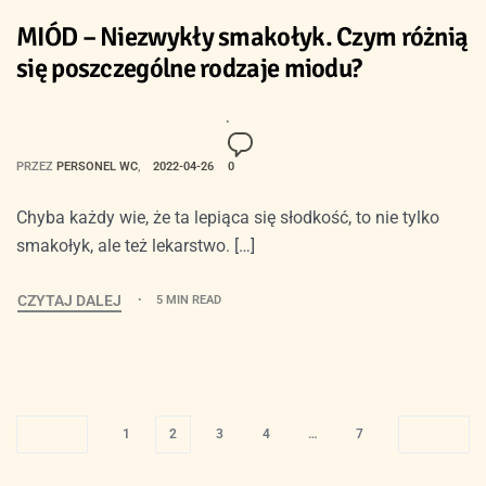
MIÓD – Niezwykły smakołyk. Czym różnią
się poszczególne rodzaje miodu?
PRZEZ
PERSONEL WC
2022-04-26
0
Chyba każdy wie, że ta lepiąca się słodkość, to nie tylko
smakołyk, ale też lekarstwo. […]
CZYTAJ DALEJ
5 MIN READ
1
2
3
4
…
7