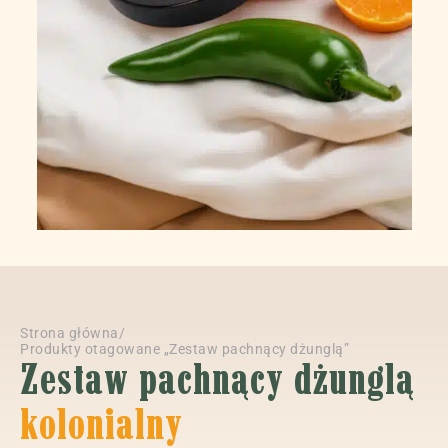
Strona główna
/
Produkty otagowane „Zestaw pachnący dżunglą”
Zestaw pachnący dżunglą
kolonialny