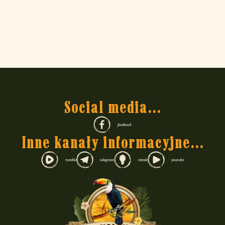
Social media...
facebook
Inne kanały informacyjne...
rumble
telegram
minds
youtube