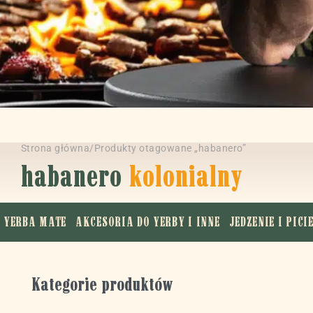
Strona główna
/
Produkty otagowane „habanero”
habanero
kolonialny
YERBA MATE
AKCESORIA DO YERBY I INNE
JEDZENIE I PICI
Kategorie produktów