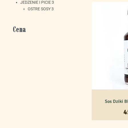
JEDZENIE I PICIE
3
OSTRE SOSY
3
Cena
Sos Dziki B
4