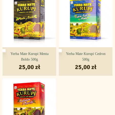
Aromat cytryny uzupełnia całość.
– Wojciech Cejrowski
Yerba Mate Kurupi Menta
Yerba Mate Kurupi Cedron
Boldo 500g
500g
25,00
zł
25,00
zł
Działanie, składniki i Yerba Mate Kurupí
Sabor Citrus
Kurupí Citrus to ten rodzaj yerby, który daje orzeźwienie – tak
potrzebne w upalne dni! Jednak nie jest to jego jedyna zaleta,
jako że poza tym
wspomaga działanie ważnych narządów
wewnętrznych, zwłaszcza wątroby i śledziony
.