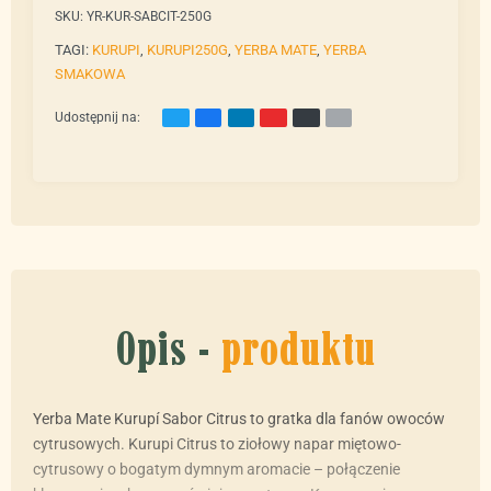
SKU:
YR-KUR-SABCIT-250G
TAGI:
KURUPI
,
KURUPI250G
,
YERBA MATE
,
YERBA
SMAKOWA
Udostępnij na:
Opis -
produktu
Yerba Mate Kurupí Sabor Citrus to gratka dla fanów owoców
cytrusowych. Kurupi Citrus to ziołowy napar miętowo-
cytrusowy o bogatym dymnym aromacie – połączenie