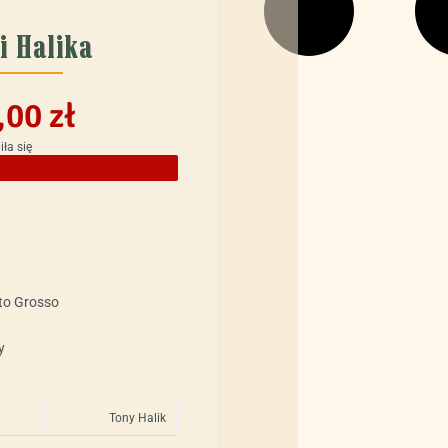
i Halika
,00
zł
ła się
ato Grosso
y
Tony Halik