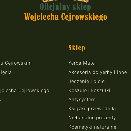
Oficjalny sklep
Wojciecha Cejrowskiego
Sklep
hu Cejrowskim
Yerba Mate
ięcia
Akcesoria do yerby i inne
Jedzenie i picie
jciecha Cejrowskiego
Koszule i koszulki
w
Antysystem
Książki, przewodniki
Niebanalne prezenty
Kosmetyki naturalne