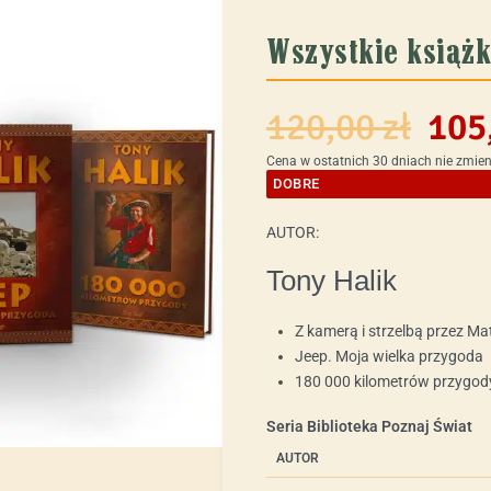
Wszystkie książk
120,00
zł
105
Cena w ostatnich 30 dniach nie zmieni
DOBRE
AUTOR:
Tony Halik
Z kamerą i strzelbą przez M
Jeep. Moja wielka przygoda
180 000 kilometrów przygod
Seria Biblioteka Poznaj Świat
AUTOR