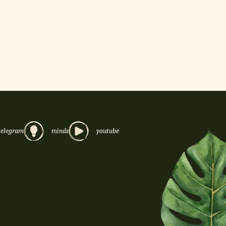
telegram
minds
youtube