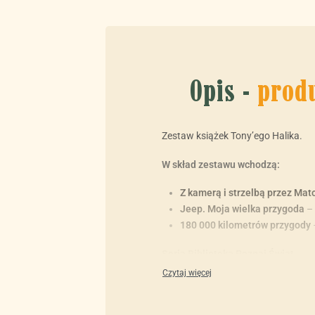
Opis -
prod
Zestaw książek Tony’ego Halika.
W skład zestawu wchodzą:
Z kamerą i strzelbą przez Mat
Jeep. Moja wielka przygoda
–
180 000 kilometrów przygody
Seria Biblioteka Poznaj Świat