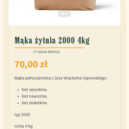
Mąka żytnia 2000 4kg
(
1
opinia klienta)
Oceniony
1
5.00
na 5 na podstawie
oceny klienta
70,00
zł
Mąka pełnoziarnista z żyta Wojciecha Cejrowskiego:
bez oprysków,
bez nawozów,
bez dodatków
typ 2000
torba 4 kg