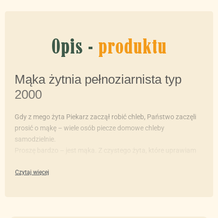
Opis -
produktu
Mąka żytnia pełnoziarnista typ
2000
Gdy z mego żyta Piekarz zaczął robić chleb, Państwo zaczęli
prosić o mąkę – wiele osób piecze domowe chleby
samodzielnie.
Proszę bardzo – jest mąka. Z czystego żyta, które uprawiam
3xBEZ = bez nawozów, bez oprysków i bez dodatków.
***
Szanowni,