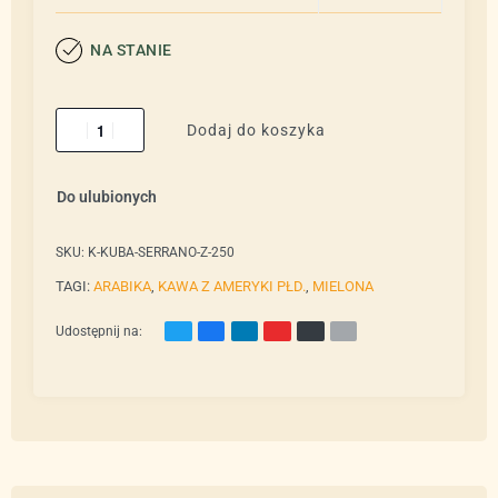
NA STANIE
Dodaj do koszyka
Do ulubionych
SKU:
K-KUBA-SERRANO-Z-250
TAGI:
ARABIKA
,
KAWA Z AMERYKI PŁD.
,
MIELONA
Udostępnij na: