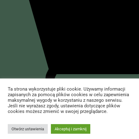
Dziennik pokładowy
O mnie
Dziennik polityczny
Dziennik rozrywkowy
O Wojciechu Cejrowskim
Sklep
Przedsięwzięcia
Występy
Yerba Mate
Informacje
Książki Wojciecha Cejrowskiego
Akcesoria do yerby i inne
Dla mediów
Jedzenie i picie
Kontakt ze sklepem
Kontakt
Koszule i koszulki
Dostawa i płatność
Ta strona wykorzystuje pliki cookie. Używamy informacji
zapisanych za pomocą plików cookies w celu zapewnienia
Antysystem
Regulamin Sklepu Internetowego
All Right Reserved Wojciech Cejrowski | Copyright © 2024. Created by –
maksymalnej wygody w korzystaniu z naszego serwisu.
Jeśli nie wyrażasz zgody, ustawienia dotyczące plików
Creative Rabels
&
TOM ADS
Książki, przewodniki
Procedura zwrotu towaru
cookies możesz zmienić w swojej przeglądarce.
Dodaj do koszyka
Niebanalne prezenty
Otwórz ustawienia
Akceptuj i zamknij
Kosmetyki naturalne