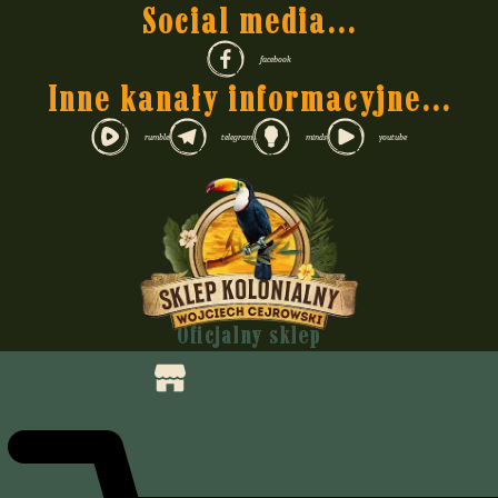
Social media...
facebook
Inne kanały informacyjne...
rumble
telegram
minds
youtube
Oficjalny sklep
Wojciecha Cejrowskiego
Felietony i nie tylko