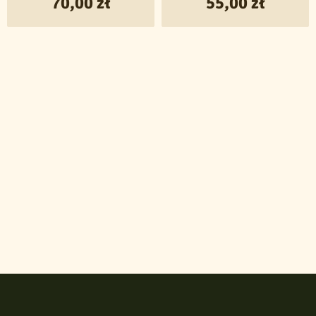
55,00
zł
70,00
zł