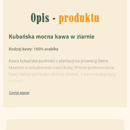
Opis -
produktu
Kubańska mocna kawa w ziarnie
Rodzaj kawy: 100% arabika
Kawa kubańska pochodzi z plantacji na prowincji Sierra
Maestra w południowej części Kuby. Proces przetwarzania
kawy nadaje jej bardzo złożony aromat, z wyczuwalną nutą
karmelu.
Kawa jest świeżo palona i dostarczona bezpośrednio z
prywatnej palarni kawy.
Kawa dostępna jest również w wersji
mielonej
.