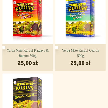
Aromat cytryny uzupełnia całość.
– Wojciech Cejrowski
Yerba Mate Kurupi Katuava &
Yerba Mate Kurupi Cedron
Burrito 500g
500g
25,00
zł
25,00
zł
Działanie, składniki i Yerba Mate Kurupí
Sabor Citrus
Kurupí Citrus to ten rodzaj yerby, który daje orzeźwienie – tak
potrzebne w upalne dni! Jednak nie jest to jego jedyna zaleta,
jako że poza tym
wspomaga działanie ważnych narządów
wewnętrznych, zwłaszcza wątroby i śledziony
.