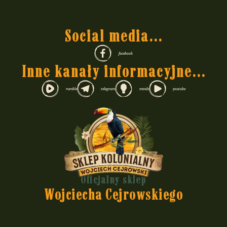
Social media...
facebook
Inne kanały informacyjne...
rumble
telegram
minds
youtube
Oficjalny sklep
Wojciecha Cejrowskiego