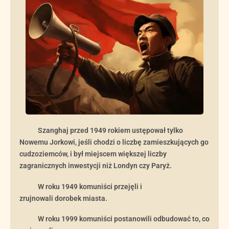
Szanghaj przed 1949 rokiem ustępował tylko
Nowemu Jorkowi, jeśli chodzi o liczbę zamieszkujących go
cudzoziemców, i był miejscem większej liczby
zagranicznych inwestycji niż Londyn czy Paryż.
W roku 1949
komuniśc
i przejęli
i
zrujnowali dorobek miasta
.
W roku 1999 komuniści postanowili odbudować to, co