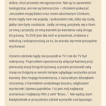
dobre, choć przecież nie egzotyczne. Nie są to opowieści
teologiczne, ani nie są historyczne – chciałem pokazać
Jeruzalem mojej Babci oraz moim ukochanym Ciotkom,
które nigdy tam nie pojadą. I pokazałem tak, żeby się czuły,
jakby tam były osobiście. Jadły ze mną, potykały się o tłum
ze mną i przeszły ze mną kamień po kamieniu całą Drogę
Krzyżową. To DVD jest dla nich w prezencie, zrobione z
miłością i wdzięcznością za to, że starały się mnie porządnie
wychować.
Ostatni odcinek nigdy nie poszedł w TV i nie do TV był
nakręcony. Poprosiłem operatora by włączył kamerę przy
pierwszej stacji Drogi Krzyżowej, a potem przeszedł całą
trasę na Golgotę w swoim tempie oglądając wszystko przez
kamerę. Bez mojego komentarza, z naturalnym dźwiękiem
otoczenia, z harmidrem arabskiego bazaru, odgłosami
wycieczek i śpiewu pątników. I to jest mój najlepszy
scenariusz i najlepszy film z serii “Boso…”. Nie sądzę, bym
kiedykolwiek w przyszłości zdołał wymyślić coś lepszego.