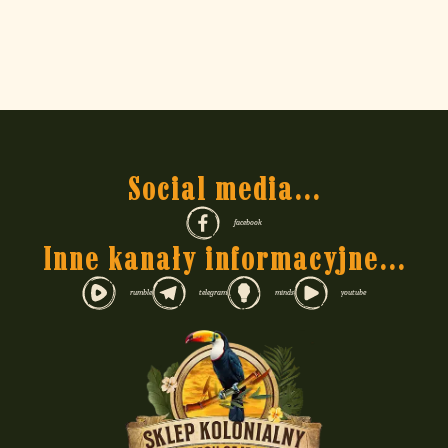
Social media...
facebook
Inne kanały informacyjne...
rumble
telegram
minds
youtube