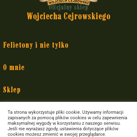
Oficjalny sklep
Wojciecha Cejrowskiego
Felietony i nie tylko
Dziennik pokładowy
O mnie
Dziennik polityczny
Dziennik rozrywkowy
O Wojciechu Cejrowskim
Sklep
Przedsięwzięcia
Występy
Yerba Mate
Informacje
Ta strona wykorzystuje pliki cookie. Używamy informacji
Książki Wojciecha Cejrowskiego
Akcesoria do yerby i inne
zapisanych za pomocą plików cookies w celu zapewnienia
maksymalnej wygody w korzystaniu z naszego serwisu.
Dla mediów
Jedzenie i picie
Kontakt ze sklepem
Jeśli nie wyrażasz zgody, ustawienia dotyczące plików
cookies możesz zmienić w swojej przeglądarce.
Kontakt