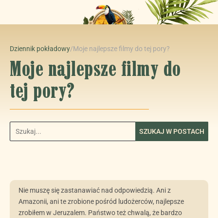
Dziennik pokładowy
/
Moje najlepsze filmy do tej pory?
Moje najlepsze filmy do
tej pory?
SZUKAJ W POSTACH
Nie muszę się zastanawiać nad odpowiedzią. Ani z
Amazonii, ani te zrobione pośród ludożerców, najlepsze
zrobiłem w Jeruzalem. Państwo też chwalą, że bardzo