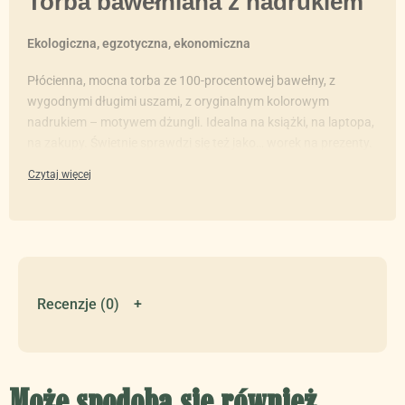
Torba bawełniana z nadrukiem
Ekologiczna, egzotyczna, ekonomiczna
Płócienna, mocna torba ze 100-procentowej bawełny, z
wygodnymi długimi uszami, z oryginalnym kolorowym
nadrukiem – motywem dżungli. Idealna na książki, na laptopa,
na zakupy. Świetnie sprawdzi się też jako… worek na prezenty.
Wymiary:
38 cm x 42 cm (+/- 1 cm)
Materiał:
100% bawełnadługo
Kolor:
écru
Waga:
140 g
Recenzje (0)
Może spodoba się również…