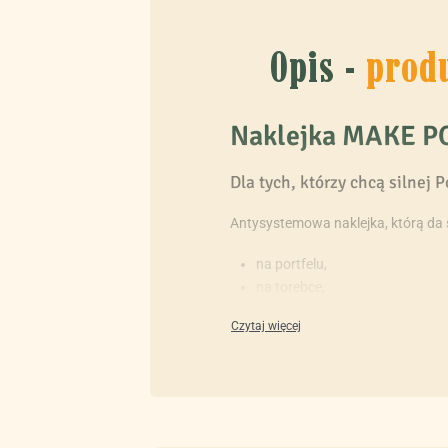
Opis -
prod
Naklejka MAKE PO
Dla tych, którzy chcą silnej P
Antysystemowa naklejka, którą da 
na portfelu,
na torebce,
na laptopie,
na szybie samochodu itp.
Albo… wlepić gdziekolwiek (i komuk
Wymiary naklejki: 140 mm x 54 mm