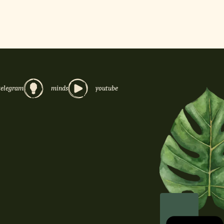
telegram
minds
youtube