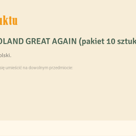
uktu
LAND GREAT AGAIN (pakiet 10 sztuk
olski.
się umieścić na dowolnym przedmiocie:
olwiek).