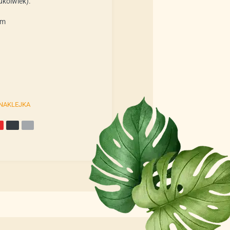
ukolwiek).
mm
NAKLEJKA