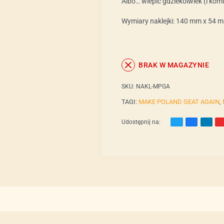
Albo… wlepić gdziekolwiek (i kom
Wymiary naklejki: 140 mm x 54 
BRAK W MAGAZYNIE
SKU:
NAKL-MPGA
TAGI:
MAKE POLAND GEAT AGAIN
,
Udostępnij na: