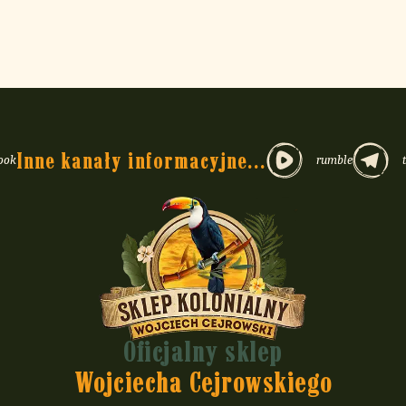
Inne kanały informacyjne...
ook
rumble
Oficjalny sklep
Wojciecha Cejrowskiego