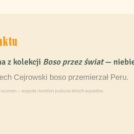
uktu
a z kolekcji
Boso przez świat
—
niebi
iech Cejrowski boso przemierzał Peru.
m wzorem — wygoda i komfort podczas letnich wypadów.