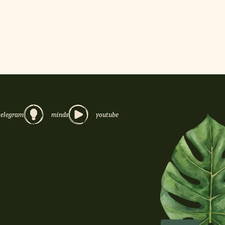
telegram
minds
youtube