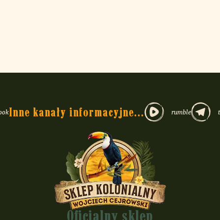
Inne kanały informacyjne...
ook
rumble
wszych
kokosów
.
Oficjalny sklep