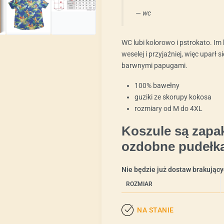
— wc
WC lubi kolorowo i pstrokato. Im
weselej i przyjaźniej, więc uparł s
barwnymi papugami.
100% bawełny
guziki ze skorupy kokosa
rozmiary od M do 4XL
Koszule są zap
ozdobne pudełka
Nie będzie już dostaw brakując
ROZMIAR
NA STANIE