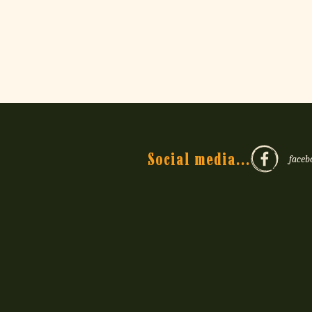
Social media...
faceb
Naturalne materiały:
czysta bawełna
wysokiej jakości
przyjemna w dotyku
przewiewna
guziki zrobione z najprawdzi