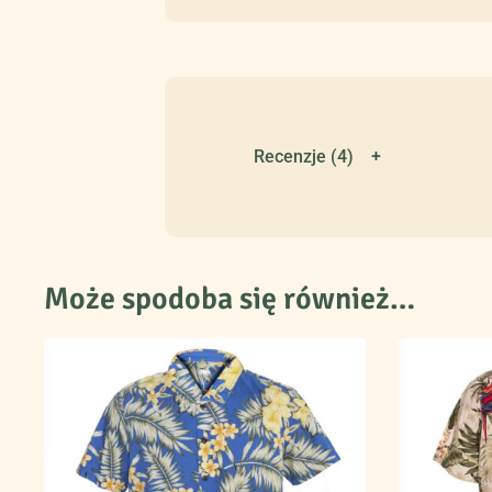
rozcięcia po bokach
klasyczny kołnierzyk
Jaki rozmiar koszuli w
Recenzje (4)
Może spodoba się również…