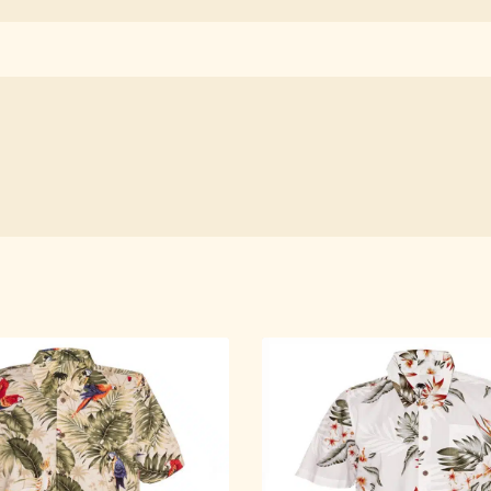
ybrać, aby była taka jak potrzeba? Kliknij tu.