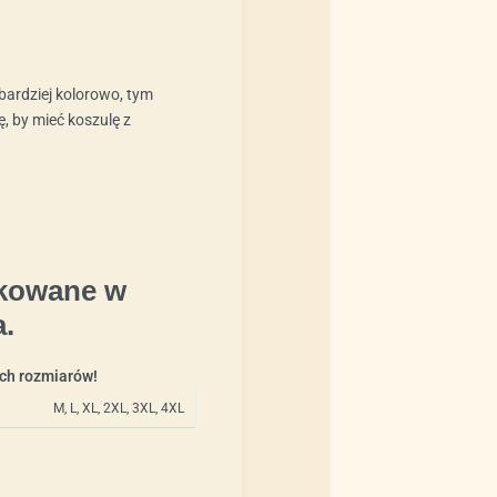
 bardziej kolorowo, tym
ię, by mieć koszulę z
akowane w
.
ych rozmiarów!
M, L, XL, 2XL, 3XL, 4XL