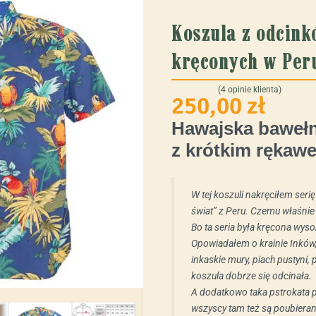
Koszula z odcink
kręconych w Per
(
4
opinie klienta)
250,00
zł
Oceniony
4
4.75
na 5 na podstawie
ocen kl
Hawajska bawełn
z krótkim rękaw
W tej koszuli nakręciłem ser
świat” z Peru. Czemu właśnie 
Bo ta seria była kręcona wyso
Opowiadałem o krainie Inków, 
inkaskie mury, piach pustyni, 
koszula dobrze się odcinała.
A dodatkowo taka pstrokata 
wszyscy tam też są poubieran