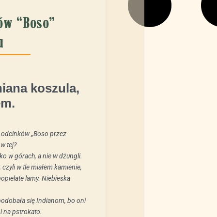
ów “Boso”
u
ientów
iana koszula,
em.
ię odcinków „Boso przez
w tej?
ko w górach, a nie w dżungli.
czyli w tle miałem kamienie,
popielate lamy. Niebieska
podobała się Indianom, bo oni
i na pstrokato.