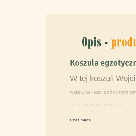
Opis -
prod
Koszula egzotyczn
W tej koszuli Wojc
Wakacyjna koszula z florystyczny
regularny, klasyczny krój
swobodny styl
krótki rękaw
zapinana na guziki
kieszonka na piersi