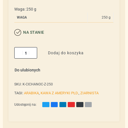
Waga: 250 g
WAGA
250 g
NA STANIE
Dodaj do koszyka
Do ulubionych
SKU:
K-CICHANOC-Z-250
TAGI:
ARABIKA
,
KAWA Z AMERYKI PŁD.
,
ZIARNISTA
Udostępnij na: