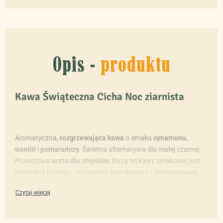
Opis -
produktu
Kawa Świąteczna Cicha Noc ziarnista
Aromatyczna,
rozgrzewająca kawa
o smaku
cynamonu,
wanilii
i
pomarańczy.
Świetna alternatywa dla małej czarnej.
Prawdziwa
uczta dla zmysłów.
Bazą tej kawy smakowej jest
Kolumbia Excelso
. Jej
niezbyt kwaskowaty i zbalansowany
charakter
doskonale
komponuje się z najwyższej jakości
aromatami.
Kawę Cicha Noc
można
zaparzać tradycyjnie
jak i
metodami