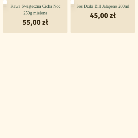
Kawa Świąteczna Cicha Noc
Sos Dziki Bill Jalapeno 200ml
Waga:
250 g
250g mielona
45,00
zł
55,00
zł
Kawa jest świeżo palona i dostarczona bezpośrednio z
prywatnej palarni kawy.
Kawa Świąteczna Cicha Noc
jest dostępna również
zmielona
.
Kawa Świąteczna Cicha Noc to
doskonały pomysł na prezent!