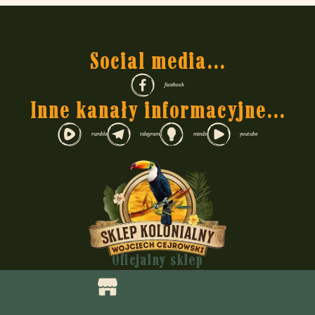
Social media...
facebook
Inne kanały informacyjne...
rumble
telegram
minds
youtube
Oficjalny sklep
Wojciecha Cejrowskiego