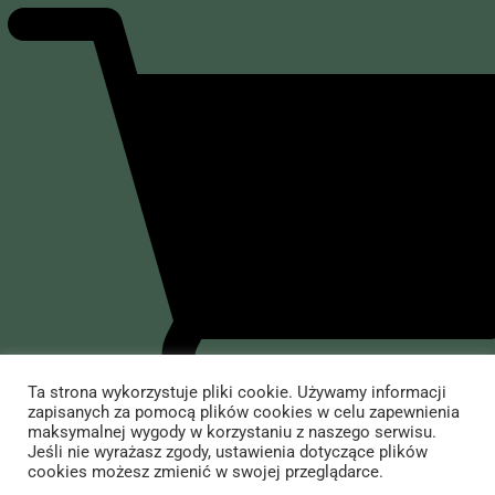
Felietony i nie tylko
Dziennik pokładowy
O mnie
Dziennik polityczny
Dziennik rozrywkowy
O Wojciechu Cejrowskim
Sklep
Przedsięwzięcia
Występy
Yerba Mate
Informacje
Książki Wojciecha Cejrowskiego
Akcesoria do yerby i inne
Dla mediów
Jedzenie i picie
Kontakt ze sklepem
Kontakt
Koszule i koszulki
Dostawa i płatność
Ta strona wykorzystuje pliki cookie. Używamy informacji
zapisanych za pomocą plików cookies w celu zapewnienia
Antysystem
Regulamin Sklepu Internetowego
All Right Reserved Wojciech Cejrowski | Copyright © 2024. Created by –
maksymalnej wygody w korzystaniu z naszego serwisu.
Jeśli nie wyrażasz zgody, ustawienia dotyczące plików
Creative Rabels
&
TOM ADS
Książki, przewodniki
Procedura zwrotu towaru
cookies możesz zmienić w swojej przeglądarce.
Dodaj do koszyka