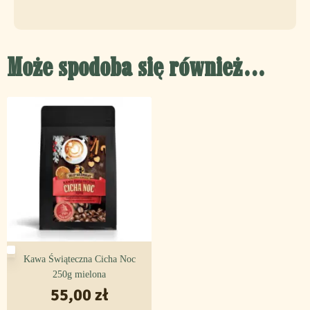
Przechowywanie:
W szczelnie zamkniętym opakowaniu, w ciemnym, chłodnym i
Może spodoba się również…
suchym miejscu.
Kawa Świąteczna Cicha Noc
250g mielona
55,00
zł