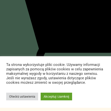
Dziennik pokładowy
O mnie
Dziennik polityczny
Dziennik rozrywkowy
O Wojciechu Cejrowskim
Sklep
Przedsięwzięcia
Występy
Yerba Mate
Informacje
Książki Wojciecha Cejrowskiego
Akcesoria do yerby i inne
Dla mediów
Jedzenie i picie
Kontakt ze sklepem
Kontakt
Koszule i koszulki
Dostawa i płatność
Ta strona wykorzystuje pliki cookie. Używamy informacji
zapisanych za pomocą plików cookies w celu zapewnienia
Antysystem
Regulamin Sklepu Internetowego
All Right Reserved Wojciech Cejrowski | Copyright © 2024. Created by –
maksymalnej wygody w korzystaniu z naszego serwisu.
Jeśli nie wyrażasz zgody, ustawienia dotyczące plików
Creative Rabels
&
TOM ADS
Książki, przewodniki
Procedura zwrotu towaru
cookies możesz zmienić w swojej przeglądarce.
Dodaj do koszyka
Niebanalne prezenty
Otwórz ustawienia
Akceptuj i zamknij
Kosmetyki naturalne
Inne