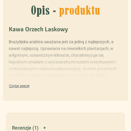
Opis -
produktu
Kawa Orzech Laskowy
Brazylijska arabica uważana jest za jedną z najlepszych, a
nawet najlepszą. Uprawiana na niewielkich plantacjach, w
wilgotnym, oceanicznym klimacie, charakteryzuje się
łagodnym smakiem z wyczuwalnymi nutami orzechowymi i
czekoladowymi i niską kwaskowatością. Aromat prażonych
orzechów laskowych nadaje jej wyrazistości. Świetnie
sprawdzi się jako klasyczny napar, kawa mrożona czy dodatek
do deserów.
Kawa jest świeżo palona i dostarczona bezpośrednio z
prywatnej palarni kawy.
Do kaw smakowych dodawane są aromaty płynne
przeznaczone do użytku w przemyśle spożywczym.
Recenzje (1)