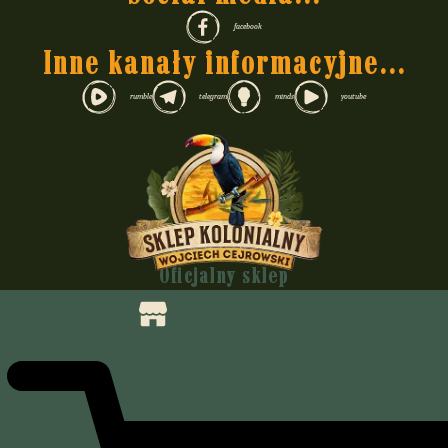
facebook
Inne kanały informacyjne...
rumble
telegram
minds
youtube
Oficjalny sklep
Wojciecha Cejrowskiego
Felietony i nie tylko