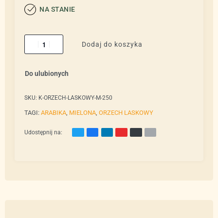
NA STANIE
Dodaj do koszyka
Do ulubionych
SKU:
K-ORZECH-LASKOWY-M-250
TAGI:
ARABIKA
,
MIELONA
,
ORZECH LASKOWY
Udostępnij na: