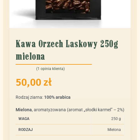
Kawa Orzech Laskowy 250g
mielona
(
1
opinia klienta)
Oceniony
1
4.00
na 5 na podstawie
oceny klienta
50,00
zł
Rodzaj ziarna:
100% arabica
Mielona
, aromatyzowana (aromat „słodki karmel” – 2%)
WAGA
250 g
RODZAJ
Mielona