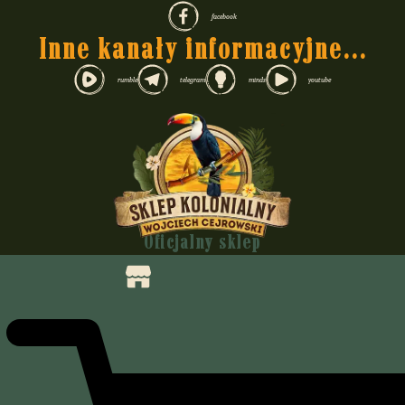
facebook
Inne kanały informacyjne...
rumble
telegram
minds
youtube
Oficjalny sklep
Wojciecha Cejrowskiego
Felietony i nie tylko
Dziennik pokładowy