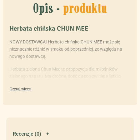
Opis -
produktu
Herbata chińska CHUN MEE
NOWY DOSTAWCA! Herbata chińska CHUN MEE może się
nieznacznie różnić w smaku od poprzedniej, ze względu na
nowego dostawcę.
Herbata zielona Chun Mee to propozycja dla miłośników
zielonego naparu. Ma drobne, dość ciasno zwinięte listki o
regularnym zielonym kolorze oraz delikatnym popielatym
odcieniem.
Mocny napar o klasycznym posmaku zielonej herbaty a także
o mocnym wykończeniu.
Zielona herbata jest ceniona zarówno ze względu na walory
smakowe, jak i liczne właściwości zdrowotne:
Recenzje (0)