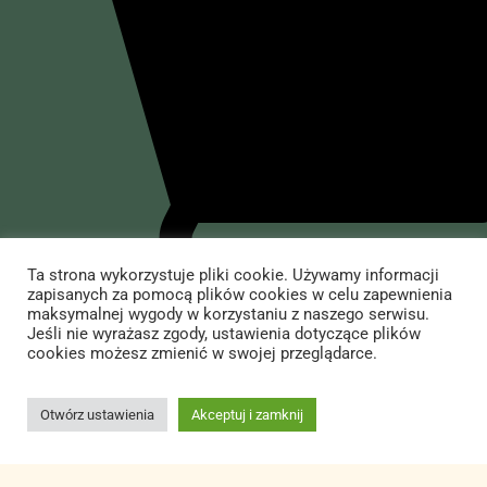
O mnie
Dziennik polityczny
Dziennik rozrywkowy
O Wojciechu Cejrowskim
Sklep
Przedsięwzięcia
Występy
Yerba Mate
Informacje
Książki Wojciecha Cejrowskiego
Akcesoria do yerby i inne
Dla mediów
Jedzenie i picie
Kontakt ze sklepem
Kontakt
Koszule i koszulki
Dostawa i płatność
Ta strona wykorzystuje pliki cookie. Używamy informacji
zapisanych za pomocą plików cookies w celu zapewnienia
Antysystem
Regulamin Sklepu Internetowego
All Right Reserved Wojciech Cejrowski | Copyright © 2024. Created by –
maksymalnej wygody w korzystaniu z naszego serwisu.
Jeśli nie wyrażasz zgody, ustawienia dotyczące plików
Creative Rabels
&
TOM ADS
Książki, przewodniki
Procedura zwrotu towaru
cookies możesz zmienić w swojej przeglądarce.
Dodaj do koszyka
Niebanalne prezenty
Otwórz ustawienia
Akceptuj i zamknij
Kosmetyki naturalne
Inne