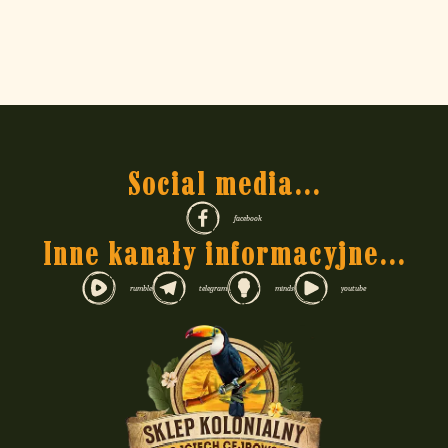
Social media...
facebook
Inne kanały informacyjne...
rumble
telegram
minds
youtube