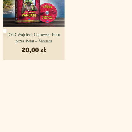
Kierownictwo produkcji:
Piotr Makos
Produkcja:
W. Cejrowski Sp. z o.
Czas:
135 minut
DVD Wojciech Cejrowski Boso
Nośnik:
DVD
przez świat – Vanuatu
20,00
zł