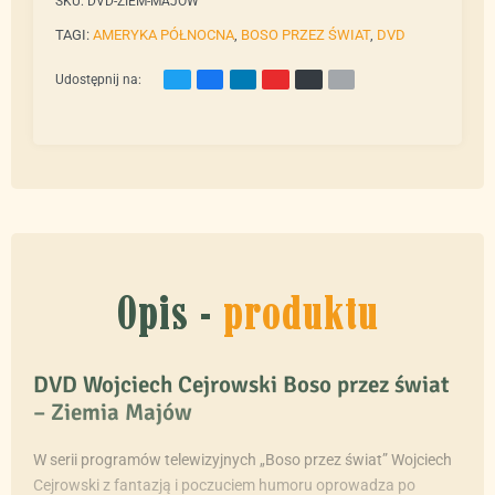
SKU:
DVD-ZIEM-MAJOW
TAGI:
AMERYKA PÓŁNOCNA
,
BOSO PRZEZ ŚWIAT
,
DVD
Udostępnij na:
Opis -
produktu
DVD Wojciech Cejrowski Boso przez świat
– Ziemia Majów
W serii programów telewizyjnych „Boso przez świat” Wojciech
Cejrowski z fantazją i poczuciem humoru oprowadza po