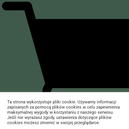
Oficjalny sklep
Wojciecha Cejrowskiego
Felietony i nie tylko
Dziennik pokładowy
O mnie
Dziennik polityczny
Dziennik rozrywkowy
O Wojciechu Cejrowskim
Sklep
Przedsięwzięcia
Występy
Yerba Mate
Informacje
Ta strona wykorzystuje pliki cookie. Używamy informacji
Książki Wojciecha Cejrowskiego
Akcesoria do yerby i inne
zapisanych za pomocą plików cookies w celu zapewnienia
maksymalnej wygody w korzystaniu z naszego serwisu.
Dla mediów
Jedzenie i picie
Kontakt ze sklepem
Jeśli nie wyrażasz zgody, ustawienia dotyczące plików
cookies możesz zmienić w swojej przeglądarce.
Kontakt
Koszule i koszulki
Dostawa i płatność