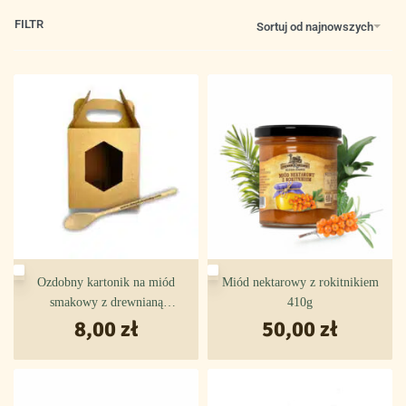
FILTR
Sortuj od najnowszych
Ozdobny kartonik na miód
Miód nektarowy z rokitnikiem
smakowy z drewnianą
410g
8,00
łyżeczką
zł
50,00
zł