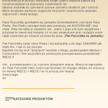
konsystencję w postaci maślanej dzięki czemu idealnie będzie się
rozsmarowywał na pieczywie, naleśnikach itp.
Idealny dodatek do zdrowych potraw zarówno słodkich jak i ostrych.
Miód smakowy wzmocni organizm fizycznie i psychicznie, poprawi
odporność i doda energii.
Pana Pszczółkę spotkałem na Jarmarku Dominikańskim, stał obok Pana
Piwko. Pan Piwko zaczepił mnie jako pierwszy, ale KULTURALNIE i bez
chały. Piwa nie lubię w zasadzie, ale… jedno z jego piw było wyjątkowe i
przyznał to nawet mój kumple, co to jest smakoszem piw i urządza sobie
rajdy rowerowe po trasach od piwa do piwa. (
Pan Pszczółka na Jarmarku
)
Pan Pszczółka zaraz obok Piwka i też kulturalny a do tego ZABAWNY jak
mało kto. I tak to się zaczęło.
Kupiłem trochę tych “dziwnych” miodów u Niego, podarowałem Mamusi i
Cioteczkom i One wszystkie po pierwszym posmakowaniu powiedziały
WIĘCEJ!
Hm… posmakowałem i ja, a potem dokupiłem więcej. Wreszcie napisałem
do Pana Pszczółki żeby rozpoczął dostawy do mojego sklepu, bo wszyscy
mi mówią WIĘCEJ I WIĘCEJ no to proszę jest więcej.
Smacznego.
wc