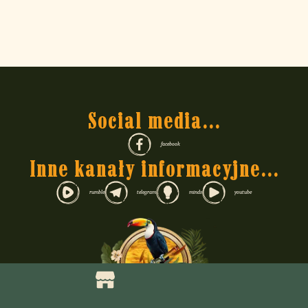
Social media...
facebook
Inne kanały informacyjne...
rumble
telegram
minds
youtube